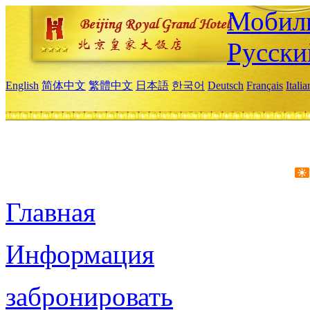
Мобиль
Русски
English
简体中文
繁體中文
日本語
한국어
Deutsch
Français
Itali
Главная
Информация
забронировать