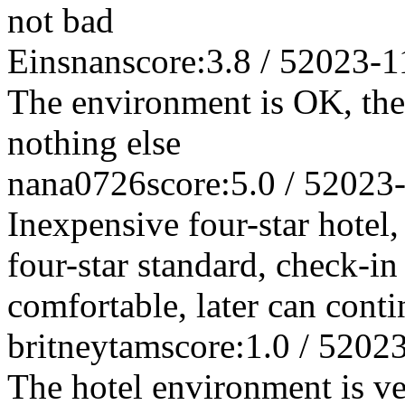
not bad
Einsnan
score:3.8 / 5
2023-1
The environment is OK, the
nothing else
nana0726
score:5.0 / 5
2023
Inexpensive four-star hotel, h
four-star standard, check-in
comfortable, later can cont
britneytam
score:1.0 / 5
2023
The hotel environment is ve