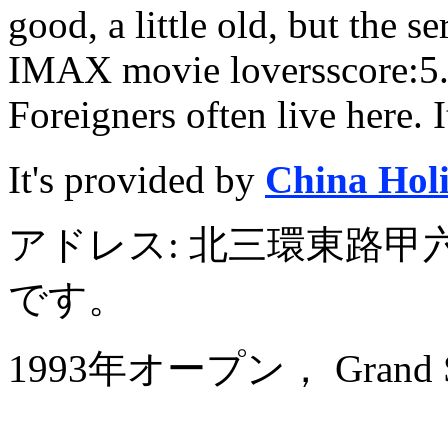
good, a little old, but the s
IMAX movie lovers
score:5.
Foreigners often live here. I
It's provided by
China Hol
アドレス: 北三環東路
です。
1993年オープン， Grand Skyli