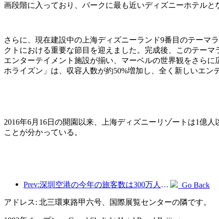
画段階に入っており、パークに最も近いディズニーホテルと
さらに、現在建設中の上海ディズニーランド9番目のテーマ
クトにおける重要な節目を迎えました。完成後、このテーマ
エンターテイメント施設が揃い、マーベルの世界観をさらに
ホライズン」は、収容人数が約50%増加し、全く新しいエン
2016年6月16日の開園以来、上海ディズニーリゾートは1
ことが分かっている。
Prev:深圳空港の今年の旅客数は300万人を超え、同期間の新記録を樹立した。
Go Back
アドレス: 北三環東路甲六号、国際展覧センターの隣です。