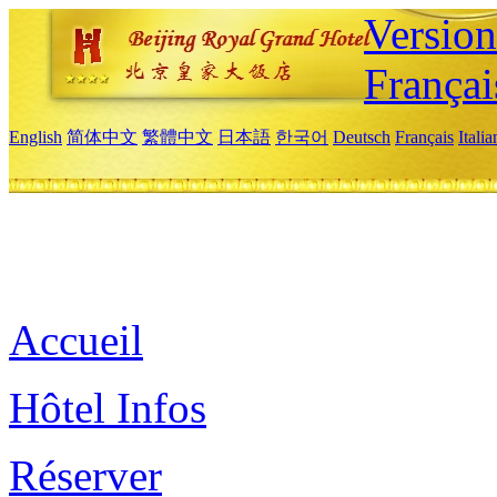
Versio
Françai
English
简体中文
繁體中文
日本語
한국어
Deutsch
Français
Itali
Accueil
Hôtel Infos
Réserver