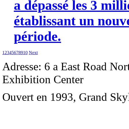
a dépassé les 3 mill
établissant un nou
période.
1
2
3
4
5
6
7
8
9
10
Next
Adresse: 6 a East Road Nort
Exhibition Center
Ouvert en 1993, Grand Skyl