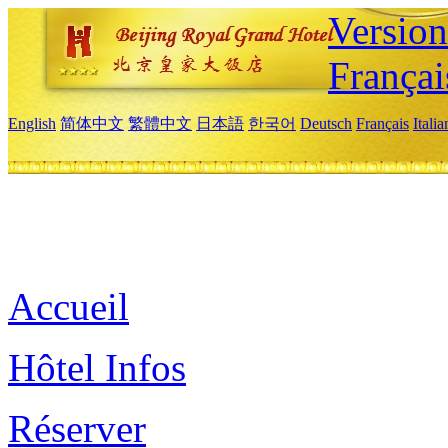
Versio
Françai
English
简体中文
繁體中文
日本語
한국어
Deutsch
Français
Itali
Accueil
Hôtel Infos
Réserver