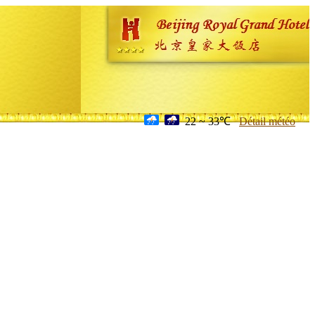
22 ~ 33℃
Détail météo