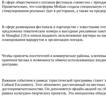
В сфере общественного питания фестиваль совместно с бренда
Примечательно, что платформа Meituan создала специальную с
стимулирования реальных трат в ресторанах, а также на предпр
В сфере размещения фестиваль в партнерстве с известными от
предложены тематические номера и выгодные рекламные пакеты
in Shanghai 2.0) и начала выдавать эксклюзивные ваучеры на п
планирования маршрутов и организации поездок.
Чтобы привлечь посетителей в коммерческие районы, ключевы
хранения багажа и возможность обмена использованных входн
центрами.
Важным событием в рамках туристической программы станет за
Cultural Encounters). Этот абонемент, рассчитанный на местны
достопримечательностям. Он дополняется офлайн-акцией по сб
рамках культурно-творческих проектов. Эта инициатива объед