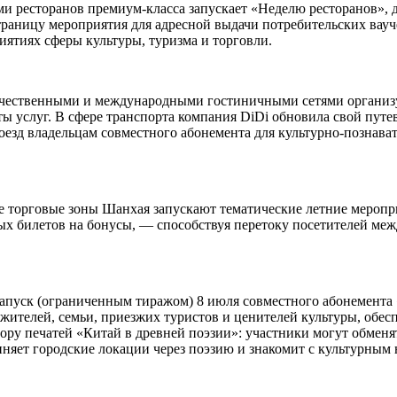
ми ресторанов премиум-класса запускает «Неделю ресторанов»,
траницу мероприятия для адресной выдачи потребительских вауч
иятиях сферы культуры, туризма и торговли.
ечественными и международными гостиничными сетями организуе
 услуг. В сфере транспорта компания DiDi обновила свой путе
роезд владельцам совместного абонемента для культурно-познава
е торговые зоны Шанхая запускают тематические летние меропр
ых билетов на бонусы, — способствуя перетоку посетителей ме
пуск (ограниченным тиражом) 8 июля совместного абонемента «
х жителей, семьи, приезжих туристов и ценителей культуры, обе
ору печатей «Китай в древней поэзии»: участники могут обменя
иняет городские локации через поэзию и знакомит с культурным