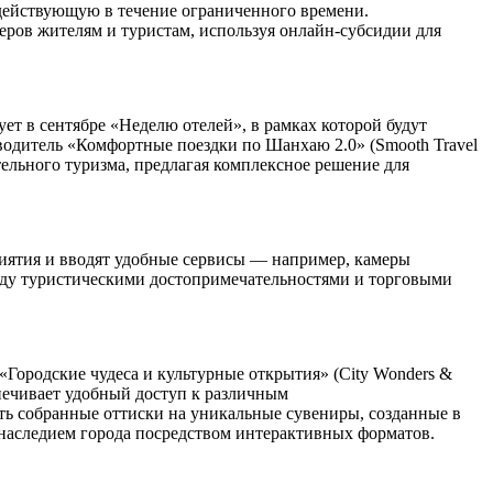
 действующую в течение ограниченного времени.
еров жителям и туристам, используя онлайн-субсидии для
т в сентябре «Неделю отелей», в рамках которой будут
водитель «Комфортные поездки по Шанхаю 2.0» (Smooth Travel
тельного туризма, предлагая комплексное решение для
иятия и вводят удобные сервисы — например, камеры
жду туристическими достопримечательностями и торговыми
Городские чудеса и культурные открытия» (City Wonders &
спечивает удобный доступ к различным
ть собранные оттиски на уникальные сувениры, созданные в
 наследием города посредством интерактивных форматов.