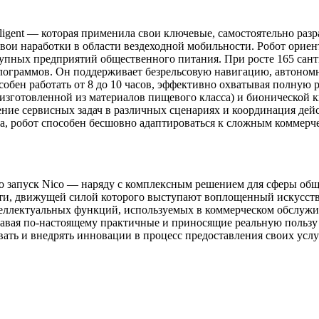
elligent — которая применила свои ключевые, самостоятельно р
вои наработки в области вездеходной мобильности. Робот ориен
упных предприятий общественного питания. При росте 165 сант
лограммов. Он поддерживает безрельсовую навигацию, автоном
бен работать от 8 до 10 часов, эффективно охватывая полную 
зготовленной из материалов пищевого класса) и бионической к
ние сервисных задач в различных сценариях и координация дейс
, робот способен бесшовно адаптироваться к сложным коммерче
, что запуск Nico — наряду с комплексным решением для сферы 
ути, движущей силой которого выступают воплощенный искусст
теллектуальных функций, используемых в коммерческом обслужи
авая по-настоящему практичные и приносящие реальную пользу
ать и внедрять инновации в процесс предоставления своих услу