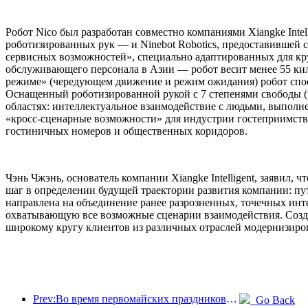
Робот Nico был разработан совместно компаниями Xiangke Int
роботизированных рук — и Ninebot Robotics, предоставившей с
сервисных возможностей», специально адаптированных для кр
обслуживающего персонала в Азии — робот весит менее 55 ки
режиме» (чередующем движение и режим ожидания) робот спосо
Оснащенный роботизированной рукой с 7 степенями свободы (и
областях: интеллектуальное взаимодействие с людьми, выполне
«кросс-сценарные возможности» для индустрии гостеприимства
гостиничных номеров и общественных коридоров.
Чэнь Чжэнь, основатель компании Xiangke Intelligent, заявил
шаг в определении будущей траектории развития компании: п
направлена на объединение ранее разрозненных, точечных ин
охватывающую все возможные сценарии взаимодействия. Созд
широкому кругу клиентов из различных отраслей модернизиров
Prev:Во время первомайских праздников по железной дороге в дельте реки Янцзы было перевезено более 21,38 миллиона пассажиров.
Go Back