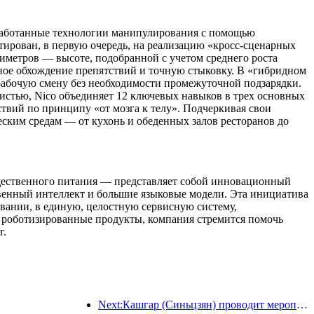
азработанные технологии манипулирования с помощью
тирован, в первую очередь, на реализацию «кросс-сценарных
иметров — высоте, подобранной с учетом среднего роста
ное обхождение препятствий и точную стыковку. В «гибридном
рабочую смену без необходимости промежуточной подзарядки.
истью, Nico объединяет 12 ключевых навыков в трех основных
твий по принципу «от мозга к телу». Подчеркивая свои
ским средам — от кухонь и обеденных залов ресторанов до
общественного питания — представляет собой инновационный
венный интеллект и большие языковые модели. Эта инициатива
вании, в единую, целостную сервисную систему,
 роботизированные продукты, компания стремится помочь
г.
Next:Кашгар (Синьцзян) проводит мероприятие по продвижению туризма с целью содействия межэтническому обмену.