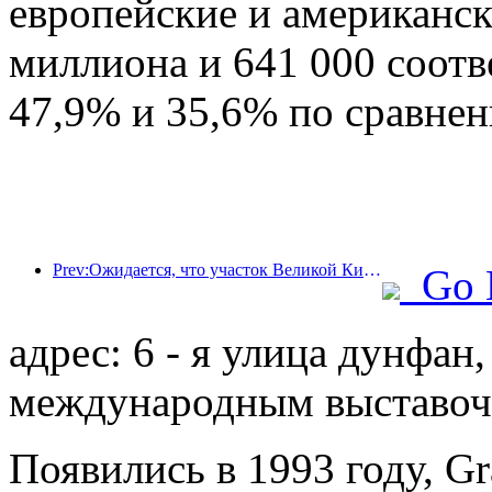
европейские и американск
миллиона и 641 000 соотв
47,9% и 35,6% по сравне
Prev:Ожидается, что участок Великой Китайской стены Цзянцзюньгуань в районе Пингу города Пекина будет открыт для публики уже к концу 2026 года.
Go 
адрес: 6 - я улица дунфан,
международным выставо
Появились в 1993 году, Gr