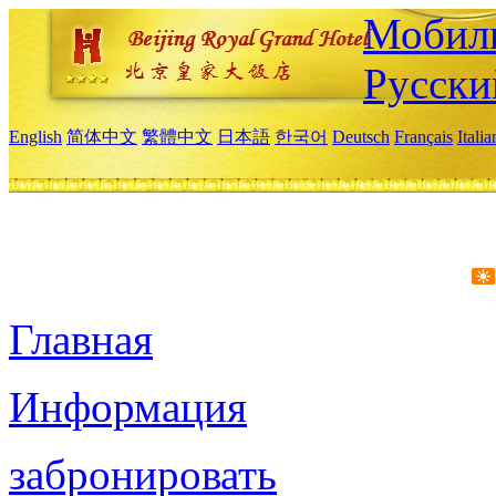
Мобиль
Русски
English
简体中文
繁體中文
日本語
한국어
Deutsch
Français
Itali
Главная
Информация
забронировать