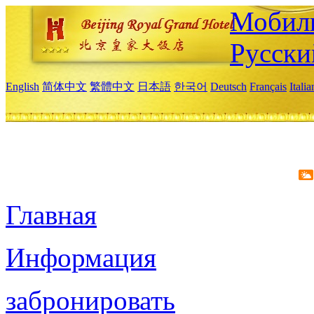
Мобиль
Русски
English
简体中文
繁體中文
日本語
한국어
Deutsch
Français
Itali
Главная
Информация
забронировать