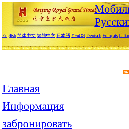
Мобиль
Русски
English
简体中文
繁體中文
日本語
한국어
Deutsch
Français
Itali
Главная
Информация
забронировать