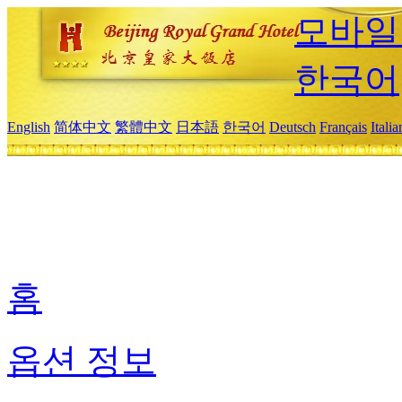
모바일
한국어
English
简体中文
繁體中文
日本語
한국어
Deutsch
Français
Itali
홈
옵션 정보