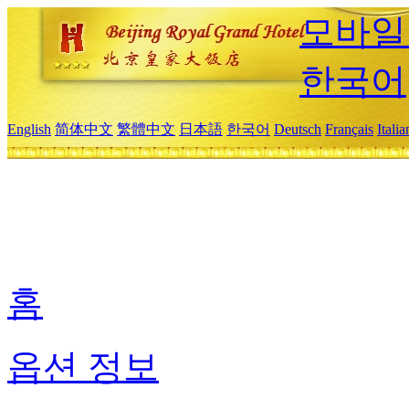
모바일
한국어
English
简体中文
繁體中文
日本語
한국어
Deutsch
Français
Itali
홈
옵션 정보