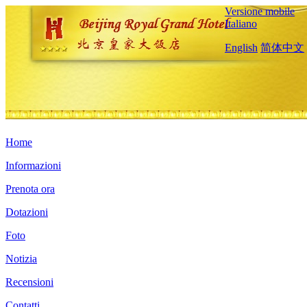
Versione mobile
Italiano
English
简体中文
Home
Informazioni
Prenota ora
Dotazioni
Foto
Notizia
Recensioni
Contatti