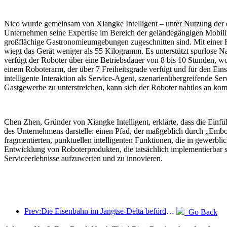
Nico wurde gemeinsam von Xiangke Intelligent – unter Nutzung der e
Unternehmen seine Expertise im Bereich der geländegängigen Mobilität 
großflächige Gastronomieumgebungen zugeschnitten sind. Mit einer Kö
wiegt das Gerät weniger als 55 Kilogramm. Es unterstützt spurlos
verfügt der Roboter über eine Betriebsdauer von 8 bis 10 Stunden, 
einem Roboterarm, der über 7 Freiheitsgrade verfügt und für den Eins
intelligente Interaktion als Service-Agent, szenarienübergreifende 
Gastgewerbe zu unterstreichen, kann sich der Roboter nahtlos an k
Chen Zhen, Gründer von Xiangke Intelligent, erklärte, dass die Ein
des Unternehmens darstelle: einen Pfad, der maßgeblich durch „Embod
fragmentierten, punktuellen intelligenten Funktionen, die in gewerbl
Entwicklung von Roboterprodukten, die tatsächlich implementierbar s
Serviceerlebnisse aufzuwerten und zu innovieren.
Prev:Die Eisenbahn im Jangtse-Delta beförderte während der Maifeiertage über 21,38 Millionen Fahrgäste.
Go Back