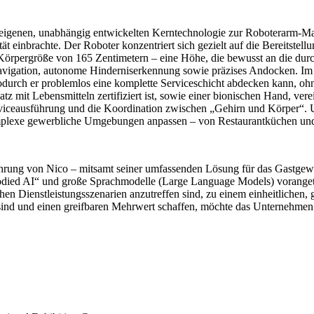
igenen, unabhängig entwickelten Kerntechnologie zur Roboterarm-Mani
einbrachte. Der Roboter konzentriert sich gezielt auf die Bereitstellu
rpergröße von 165 Zentimetern – eine Höhe, die bewusst an die durchs
e Navigation, autonome Hinderniserkennung sowie präzises Andocken
wodurch er problemlos eine komplette Serviceschicht abdecken kann, o
atz mit Lebensmitteln zertifiziert ist, sowie einer bionischen Hand, ve
Serviceausführung und die Koordination zwischen „Gehirn und Körper“.
omplexe gewerbliche Umgebungen anpassen – von Restaurantküchen und
führung von Nico – mitsamt seiner umfassenden Lösung für das Gastgew
ied AI“ und große Sprachmodelle (Large Language Models) vorangetriebe
ichen Dienstleistungsszenarien anzutreffen sind, zu einem einheitliche
ind und einen greifbaren Mehrwert schaffen, möchte das Unternehmen e