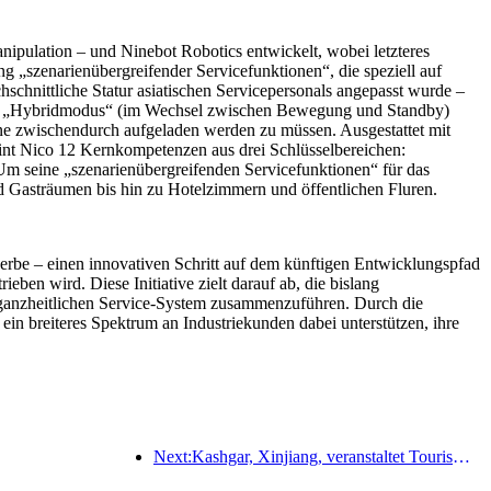
pulation – und Ninebot Robotics entwickelt, wobei letzteres
ng „szenarienübergreifender Servicefunktionen“, die speziell auf
chnittliche Statur asiatischen Servicepersonals angepasst wurde –
. Im „Hybridmodus“ (im Wechsel zwischen Bewegung und Standby)
hne zwischendurch aufgeladen werden zu müssen. Ausgestattet mit
reint Nico 12 Kernkompetenzen aus drei Schlüsselbereichen:
 Um seine „szenarienübergreifenden Servicefunktionen“ für das
 Gasträumen bis hin zu Hotelzimmern und öffentlichen Fluren.
erbe – einen innovativen Schritt auf dem künftigen Entwicklungspfad
n wird. Diese Initiative zielt darauf ab, die bislang
n, ganzheitlichen Service-System zusammenzuführen. Durch die
in breiteres Spektrum an Industriekunden dabei unterstützen, ihre
Next:Kashgar, Xinjiang, veranstaltet Tourismus-Werbeevent zur Förderung des interethnischen Austauschs.