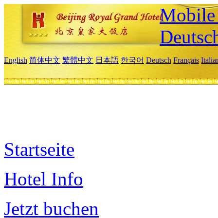
Mobile 
Deutsc
English
简体中文
繁體中文
日本語
한국어
Deutsch
Français
Itali
Startseite
Hotel Info
Jetzt buchen