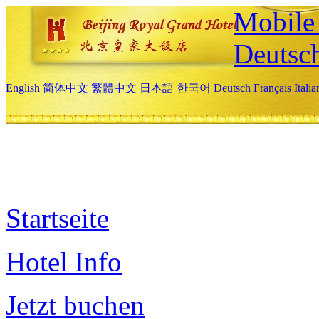
Mobile 
Deutsc
English
简体中文
繁體中文
日本語
한국어
Deutsch
Français
Itali
Startseite
Hotel Info
Jetzt buchen