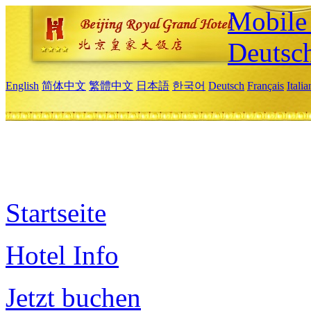
Mobile 
Deutsc
English
简体中文
繁體中文
日本語
한국어
Deutsch
Français
Itali
Startseite
Hotel Info
Jetzt buchen